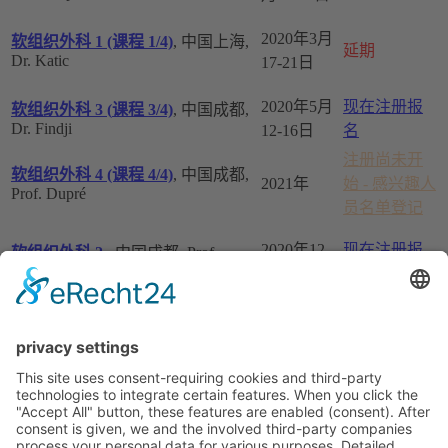
2020年3月
软组织外科 1 (课程 1/4)
, 中国上海,
延期
Dr. Katic
17-21日
2020年5月
现在注册报
软组织外科
3 (
课程
3/4)
, 中国成都,
Dr. Findji
12-16日
名
注册尚未开
软组织外科 4 (课程 4/4)
, 中国成都,
2021年
始 - 感兴趣人
Prof. Dupré
员名单登记
2020年12
现在注册报
软组织外科 2
, 中国成都, Prof.
Dupré
月07-11日
名
无课程
ESAVS欧洲外科课程，请访问
ESAVS欧洲课程
显示全部综合学习项目